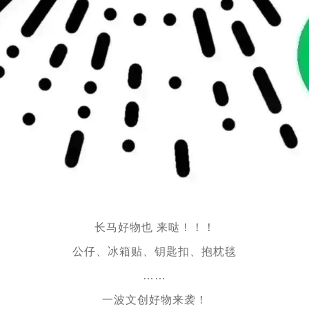
长马好物也 来哒！！！
公仔、冰箱贴、钥匙扣、抱枕毯
……
一波文创好物来袭！