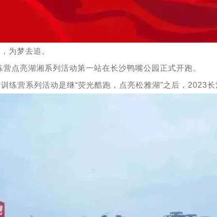
我，为梦去追。
训练营点亮湖湘系列活动第一站在长沙鸭嘴公园正式开跑。
官方训练营系列活动是继“荧光酷跑，点亮松雅湖”之后，202