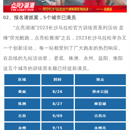
02、报名请抓紧，5个城市已满员
“点亮湖湘”2023长沙马拉松官方训练营系列活动 是
继“荧光酷跑，点亮松雅湖”之后，2023长沙马拉松举办又
一个创新活动 。每一站都受到了广大跑友的热烈响应。
在后续的九站活动里， 娄底、株洲、永州、益阳、衡阳
这五个城市的训练营名额已经提前满员。