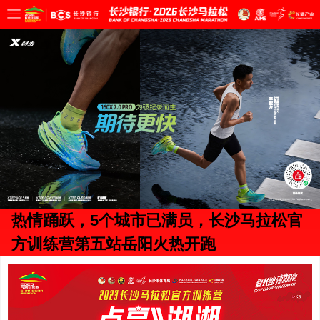
热情踊跃，5个城市已满员，长沙马拉松官
方训练营第五站岳阳火热开跑