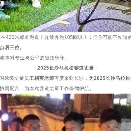
在400米标准跑道上连续奔跑105圈以上；但你可能不知
点后三位。
松赛事对专业与公平的极致坚守。
· 2025长沙马拉松赛道丈量 ·
派国际级丈量员
王相英老师
再度来到长沙，
为2025长沙马拉
协同配合，为本次赛道丈量工作保驾护航。